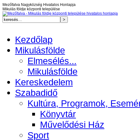
Mezőfalva Nagyközség Hivatalos Honlapja
Mikulás földje központi települése
Kezdőlap
Mikulásfölde
Elmesélés...
Mikulásfölde
Kereskedelem
Szabadidő
Kultúra, Programok, Esemé
Könyvtár
Művelődési Ház
Sport