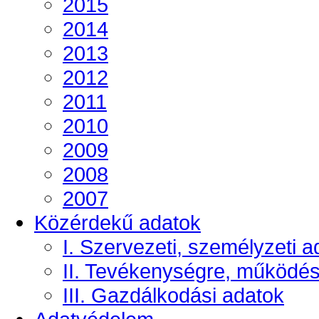
2015
2014
2013
2012
2011
2010
2009
2008
2007
Közérdekű adatok
I. Szervezeti, személyzeti a
II. Tevékenységre, működé
III. Gazdálkodási adatok