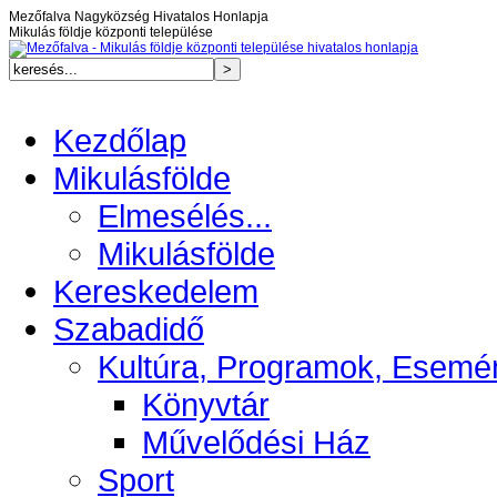
Mezőfalva Nagyközség Hivatalos Honlapja
Mikulás földje központi települése
Kezdőlap
Mikulásfölde
Elmesélés...
Mikulásfölde
Kereskedelem
Szabadidő
Kultúra, Programok, Esemé
Könyvtár
Művelődési Ház
Sport