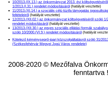
10/2013.(IX.13.) az önkormányzat 2013. évi költségvetéséről
1/2013.(I.31.) rendelet módosításáról
(hatályát vesztette)
11/2013.(XI.14.) a szociális célú tüzifa támogatás jogosultság
feltételeiről
(hatályát vesztette)
12/2013.(XII.02.) az önkormányzat költségvetéséről szóló 1/2
rendelet módosításáról
(hatályát vesztette)
13/2013.(XII.30.) az egyes szociális ellátási formák szabály
szóló 10/2000.(VI.9.) rendelet módosításáról
(hatályát veszte
Kötelező kéményseprő-ipari közszolgáltatásról szóló 31/2013
(Székesfehérvár Megyei Jogú Város rendelete)
2008-2020 © Mezőfalva Önkorm
fenntartva 