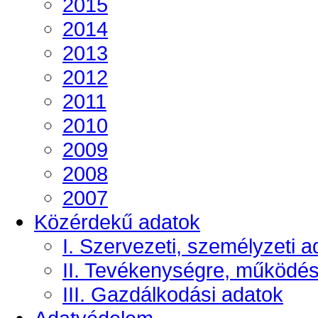
2015
2014
2013
2012
2011
2010
2009
2008
2007
Közérdekű adatok
I. Szervezeti, személyzeti a
II. Tevékenységre, működé
III. Gazdálkodási adatok