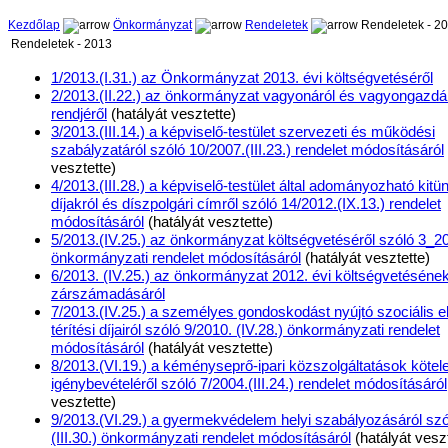
Kezdőlap
Önkormányzat
Rendeletek
Rendeletek - 2
Rendeletek - 2013
1/2013.(I.31.) az Önkormányzat 2013. évi költségvetéséről
2/2013.(II.22.) az önkormányzat vagyonáról és vagyongazd
rendjéről
(hatályát vesztette)
3/2013.(III.14.) a képviselő-testület szervezeti és működési
szabályzatáról szóló 10/2007.(III.23.) rendelet módosításáról
vesztette)
4/2013.(III.28.) a képviselő-testület által adományozható kitün
díjakról és díszpolgári címről szóló 14/2012.(IX.13.) rendelet
módosításáról
(hatályát vesztette)
5/2013.(IV.25.) az önkormányzat költségvetéséről szóló 3_201
önkormányzati rendelet módosításáról
(hatályát vesztette)
6/2013. (IV.25.) az önkormányzat 2012. évi költségvetéséne
zárszámadásáról
7/2013.(IV.25.) a személyes gondoskodást nyújtó szociális e
térítési díjairól szóló 9/2010. (IV.28.) önkormányzati rendelet
módosításáról
(hatályát vesztette)
8/2013.(VI.19.) a kéményseprő-ipari közszolgáltatások kötel
igénybevételéről szóló 7/2004.(III.24.) rendelet módosításáról
vesztette)
9/2013.(VI.29.) a gyermekvédelem helyi szabályozásáról szó
(III.30.) önkormányzati rendelet módosításáról
(hatályát veszt