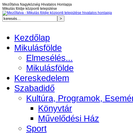
Mezőfalva Nagyközség Hivatalos Honlapja
Mikulás földje központi települése
Kezdőlap
Mikulásfölde
Elmesélés...
Mikulásfölde
Kereskedelem
Szabadidő
Kultúra, Programok, Esemé
Könyvtár
Művelődési Ház
Sport