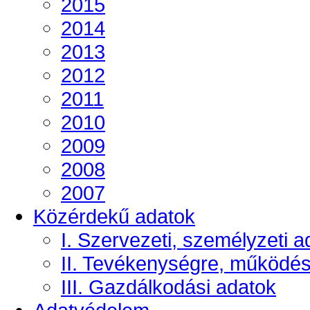
2015
2014
2013
2012
2011
2010
2009
2008
2007
Közérdekű adatok
I. Szervezeti, személyzeti a
II. Tevékenységre, működé
III. Gazdálkodási adatok