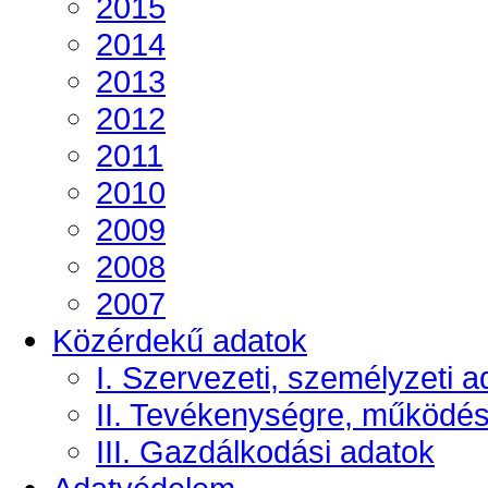
2015
2014
2013
2012
2011
2010
2009
2008
2007
Közérdekű adatok
I. Szervezeti, személyzeti a
II. Tevékenységre, működé
III. Gazdálkodási adatok