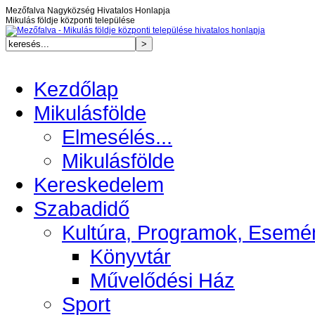
Mezőfalva Nagyközség Hivatalos Honlapja
Mikulás földje központi települése
Kezdőlap
Mikulásfölde
Elmesélés...
Mikulásfölde
Kereskedelem
Szabadidő
Kultúra, Programok, Esemé
Könyvtár
Művelődési Ház
Sport