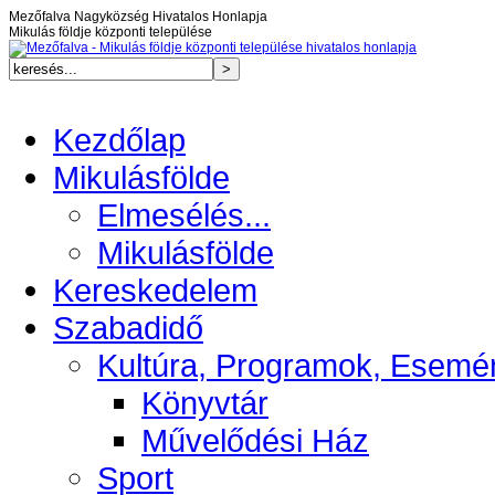
Mezőfalva Nagyközség Hivatalos Honlapja
Mikulás földje központi települése
Kezdőlap
Mikulásfölde
Elmesélés...
Mikulásfölde
Kereskedelem
Szabadidő
Kultúra, Programok, Esemé
Könyvtár
Művelődési Ház
Sport