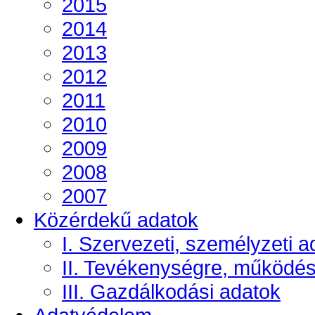
2015
2014
2013
2012
2011
2010
2009
2008
2007
Közérdekű adatok
I. Szervezeti, személyzeti a
II. Tevékenységre, működé
III. Gazdálkodási adatok