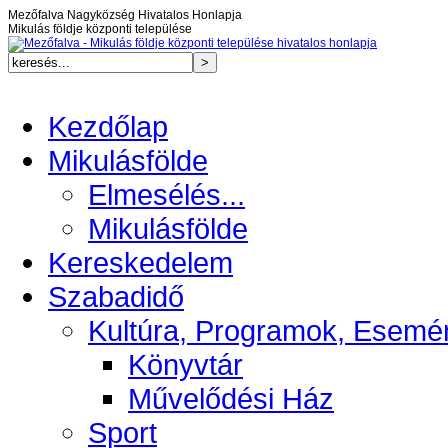
Mezőfalva Nagyközség Hivatalos Honlapja
Mikulás földje központi települése
Kezdőlap
Mikulásfölde
Elmesélés...
Mikulásfölde
Kereskedelem
Szabadidő
Kultúra, Programok, Esemé
Könyvtár
Művelődési Ház
Sport