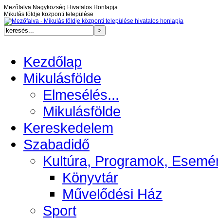
Mezőfalva Nagyközség Hivatalos Honlapja
Mikulás földje központi települése
Kezdőlap
Mikulásfölde
Elmesélés...
Mikulásfölde
Kereskedelem
Szabadidő
Kultúra, Programok, Esemé
Könyvtár
Művelődési Ház
Sport