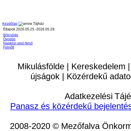
Kezdőlap
Tájház
Étlapok 2026.05.25.-2026.05.29.
Bölcsöde
Óvodás
Napközi alsó-felső
Felnőtt
Mikulásfölde | Kereskedelem |
újságok | Közérdekű adato
Adatkezelési Tájé
Panasz és közérdekű bejelentés
2008-2020 © Mezőfalva Önkorm