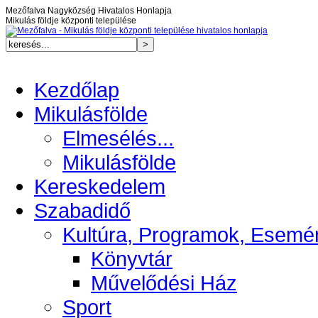
Mezőfalva Nagyközség Hivatalos Honlapja
Mikulás földje központi települése
Kezdőlap
Mikulásfölde
Elmesélés...
Mikulásfölde
Kereskedelem
Szabadidő
Kultúra, Programok, Esemé
Könyvtár
Művelődési Ház
Sport