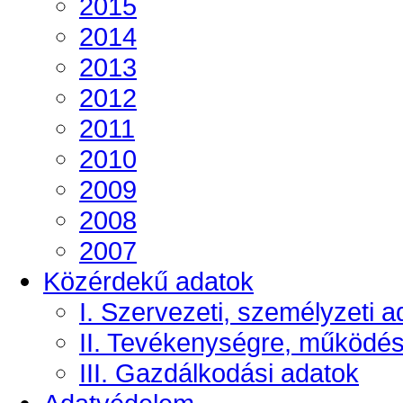
2015
2014
2013
2012
2011
2010
2009
2008
2007
Közérdekű adatok
I. Szervezeti, személyzeti a
II. Tevékenységre, működé
III. Gazdálkodási adatok