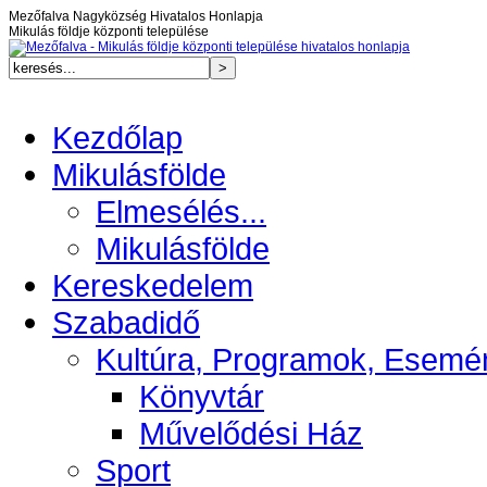
Mezőfalva Nagyközség Hivatalos Honlapja
Mikulás földje központi települése
Kezdőlap
Mikulásfölde
Elmesélés...
Mikulásfölde
Kereskedelem
Szabadidő
Kultúra, Programok, Esemé
Könyvtár
Művelődési Ház
Sport