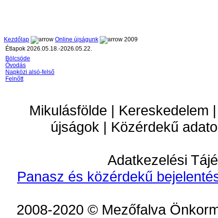
Kezdőlap
Online újságunk
2009
Étlapok 2026.05.18.-2026.05.22.
Bölcsöde
Óvodás
Napközi alsó-felső
Felnőtt
Mikulásfölde | Kereskedelem |
újságok | Közérdekű adato
Adatkezelési Tájé
Panasz és közérdekű bejelentés
2008-2020 © Mezőfalva Önkorm