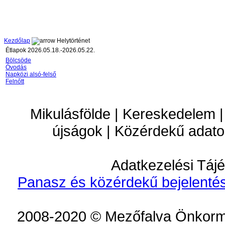
Kezdőlap
Helytörténet
Étlapok 2026.05.18.-2026.05.22.
Bölcsöde
Óvodás
Napközi alsó-felső
Felnőtt
Mikulásfölde | Kereskedelem |
újságok | Közérdekű adato
Adatkezelési Tájé
Panasz és közérdekű bejelentés
2008-2020 © Mezőfalva Önkorm