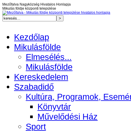
Mezőfalva Nagyközség Hivatalos Honlapja
Mikulás földje központi települése
Kezdőlap
Mikulásfölde
Elmesélés...
Mikulásfölde
Kereskedelem
Szabadidő
Kultúra, Programok, Esemé
Könyvtár
Művelődési Ház
Sport