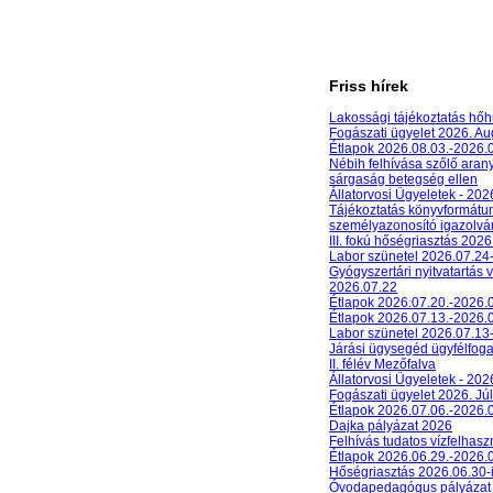
Friss hírek
Lakossági tájékoztatás hőh
Fogászati ügyelet 2026. A
Étlapok 2026.08.03.-2026.
Nébih felhívása szőlő aran
sárgaság betegség ellen
Állatorvosi Ügyeletek - 20
Tájékoztatás könyvformát
személyazonosító igazolván
III. fokú hőségriasztás 2026
Labor szünetel 2026.07.24
Gyógyszertári nyitvatartás 
2026.07.22
Étlapok 2026.07.20.-2026.
Étlapok 2026.07.13.-2026.
Labor szünetel 2026.07.13
Járási ügysegéd ügyfélfog
II. félév Mezőfalva
Állatorvosi Ügyeletek - 202
Fogászati ügyelet 2026. Júl
Étlapok 2026.07.06.-2026.
Dajka pályázat 2026
Felhívás tudatos vízfelhasz
Étlapok 2026.06.29.-2026.
Hőségriasztás 2026.06.30-
Óvodapedagógus pályázat