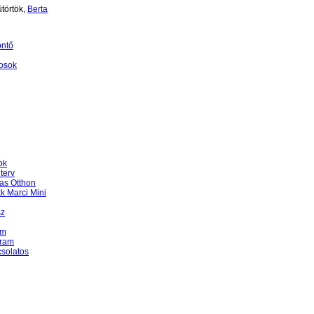
törtök,
Berta
öntő
osok
ok
terv
as Otthon
k Marci Mini
sz
am
gram
csolatos