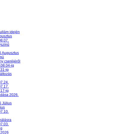
ullám idején
ugusztus
08.07.
yszínű
26 Augusztus
umú
y cseréjéről
.08.04-ig
-31-ig
változás
07.24.
07.17.
-17-ig
adása 2026.
6 Július
ius
07.10.
nálásra
07.03.
ig
 2026