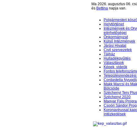
Ma 2026. augusztus 06. csü
és
Bettina
napja van.
Polgármesteri kösz
Helytörténet
Intézmények és Orv
elérhetőségei
Önkormányzat
Külső Intézmények
Járási Hivatal
Civil szervezetek
Tájház
Hulladékgyűjtés
Választások
Képek, videók
Fontos telefonszám
Településrendezési 
Cordastella Nyugdíj
Makk Marcsi és Mak
Bölcsöde
Széchenyi Terv Plu
Széchenyi 2020
Magyar Falu Progr
Csoóri Sándor Pro
Koronavírussal kap
intézkedések