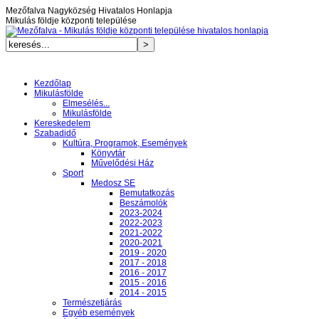
Mezőfalva Nagyközség Hivatalos Honlapja
Mikulás földje központi települése
Kezdőlap
Mikulásfölde
Elmesélés...
Mikulásfölde
Kereskedelem
Szabadidő
Kultúra, Programok, Események
Könyvtár
Művelődési Ház
Sport
Medosz SE
Bemutatkozás
Beszámolók
2023-2024
2022-2023
2021-2022
2020-2021
2019 - 2020
2017 - 2018
2016 - 2017
2015 - 2016
2014 - 2015
Természetjárás
Egyéb események