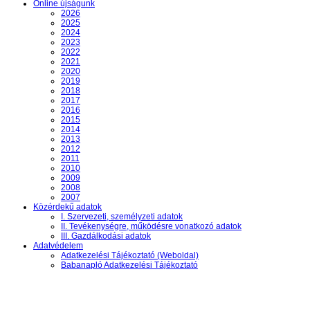
Online újságunk
2026
2025
2024
2023
2022
2021
2020
2019
2018
2017
2016
2015
2014
2013
2012
2011
2010
2009
2008
2007
Közérdekű adatok
I. Szervezeti, személyzeti adatok
II. Tevékenységre, működésre vonatkozó adatok
III. Gazdálkodási adatok
Adatvédelem
Adatkezelési Tájékoztató (Weboldal)
Babanapló Adatkezelési Tájékoztató