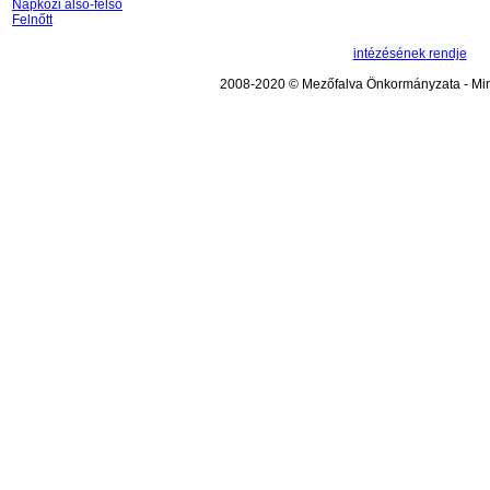
Napközi alsó-felső
Felnőtt
intézésének rendje
2008-2020 © Mezőfalva Önkormányzata - Mind