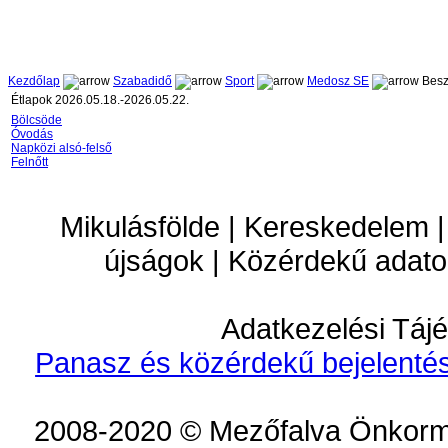
Kezdőlap
Szabadidő
Sport
Medosz SE
Besz
Étlapok 2026.05.18.-2026.05.22.
Bölcsöde
Óvodás
Napközi alsó-felső
Felnőtt
Mikulásfölde | Kereskedelem |
újságok | Közérdekű adato
Adatkezelési Tájé
Panasz és közérdekű bejelentés
2008-2020 © Mezőfalva Önkorm