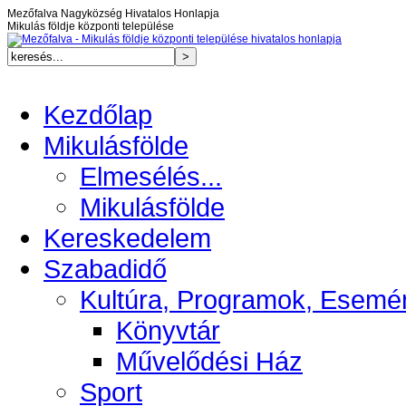
Mezőfalva Nagyközség Hivatalos Honlapja
Mikulás földje központi települése
Kezdőlap
Mikulásfölde
Elmesélés...
Mikulásfölde
Kereskedelem
Szabadidő
Kultúra, Programok, Esemé
Könyvtár
Művelődési Ház
Sport