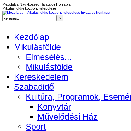
Mezőfalva Nagyközség Hivatalos Honlapja
Mikulás földje központi települése
Kezdőlap
Mikulásfölde
Elmesélés...
Mikulásfölde
Kereskedelem
Szabadidő
Kultúra, Programok, Esemé
Könyvtár
Művelődési Ház
Sport