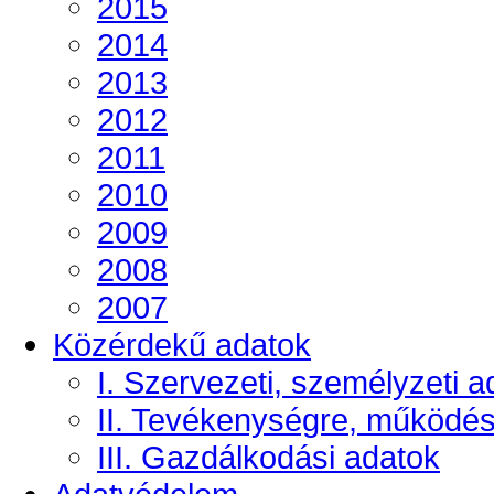
2015
2014
2013
2012
2011
2010
2009
2008
2007
Közérdekű adatok
I. Szervezeti, személyzeti a
II. Tevékenységre, működé
III. Gazdálkodási adatok