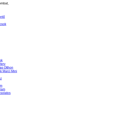
ombat,
öntő
osok
ok
terv
as Otthon
k Marci Mini
sz
am
gram
csolatos