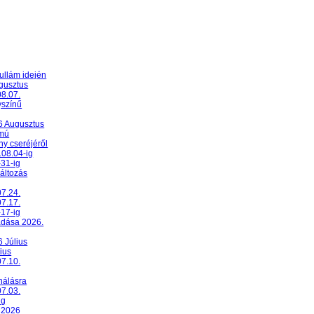
ullám idején
ugusztus
08.07.
yszínű
26 Augusztus
umú
y cseréjéről
.08.04-ig
-31-ig
változás
07.24.
07.17.
-17-ig
adása 2026.
6 Július
ius
07.10.
nálásra
07.03.
ig
 2026