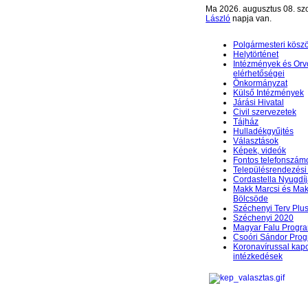
Ma 2026. augusztus 08. sz
László
napja van.
Polgármesteri kösz
Helytörténet
Intézmények és Orv
elérhetőségei
Önkormányzat
Külső Intézmények
Járási Hivatal
Civil szervezetek
Tájház
Hulladékgyűjtés
Választások
Képek, videók
Fontos telefonszám
Településrendezési 
Cordastella Nyugdíj
Makk Marcsi és Mak
Bölcsöde
Széchenyi Terv Plu
Széchenyi 2020
Magyar Falu Progr
Csoóri Sándor Pro
Koronavírussal kap
intézkedések