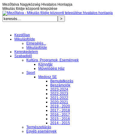
Mezőfalva Nagyközség Hivatalos Honlapja
Mikulás földje központi települése
Kezdőlap
Mikulásfölde
Elmesélés...
Mikulásfölde
Kereskedelem
Szabadidő
Kultúra, Programok, Események
Könyvtár
Művelődési Ház
Sport
Medosz SE
Bemutatkozás
Beszámolók
2023-2024
2022-2023
2021-2022
2020-2021
2019 - 2020
2017 - 2018
2016 - 2017
2015 - 2016
2014 - 2015
Természetjárás
Egyéb események