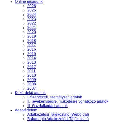
Online újságunk
2026
2025
2024
2023
2022
2021
2020
2019
2018
2017
2016
2015
2014
2013
2012
2011
2010
2009
2008
2007
Közérdekű adatok
I. Szervezeti, személyzeti adatok
II. Tevékenységre, működésre vonatkozó adatok
III. Gazdálkodási adatok
Adatvédelem
Adatkezelési Tájékoztató (Weboldal)
Babanapló Adatkezelési Tájékoztató