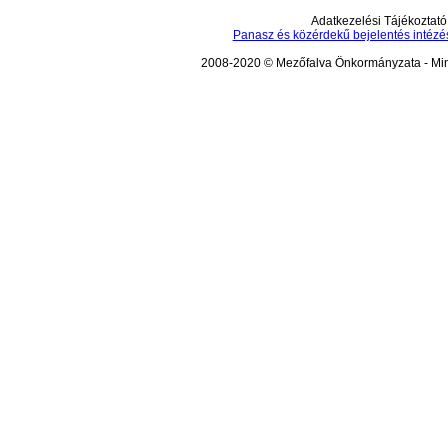
Adatkezelési Tájékoztató
Panasz és közérdekű bejelentés intézé
2008-2020 © Mezőfalva Önkormányzata - Mind