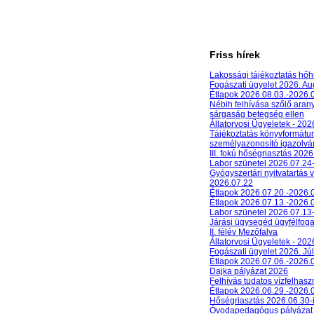
Friss hírek
Lakossági tájékoztatás hőh
Fogászati ügyelet 2026. A
Étlapok 2026.08.03.-2026.
Nébih felhívása szőlő aran
sárgaság betegség ellen
Állatorvosi Ügyeletek - 20
Tájékoztatás könyvformát
személyazonosító igazolván
III. fokú hőségriasztás 2026
Labor szünetel 2026.07.24
Gyógyszertári nyitvatartás 
2026.07.22
Étlapok 2026.07.20.-2026.
Étlapok 2026.07.13.-2026.
Labor szünetel 2026.07.13
Járási ügysegéd ügyfélfog
II. félév Mezőfalva
Állatorvosi Ügyeletek - 202
Fogászati ügyelet 2026. Júl
Étlapok 2026.07.06.-2026.
Dajka pályázat 2026
Felhívás tudatos vízfelhasz
Étlapok 2026.06.29.-2026.
Hőségriasztás 2026.06.30-
Óvodapedagógus pályázat