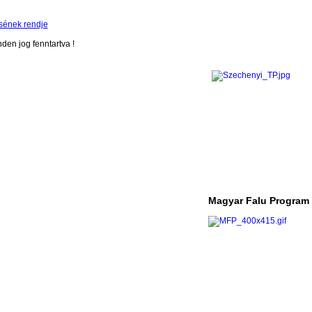
sének rendje
en jog fenntartva !
Magyar Falu Program