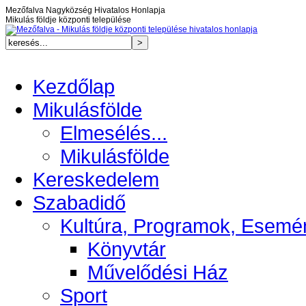
Mezőfalva Nagyközség Hivatalos Honlapja
Mikulás földje központi települése
Kezdőlap
Mikulásfölde
Elmesélés...
Mikulásfölde
Kereskedelem
Szabadidő
Kultúra, Programok, Esemé
Könyvtár
Művelődési Ház
Sport