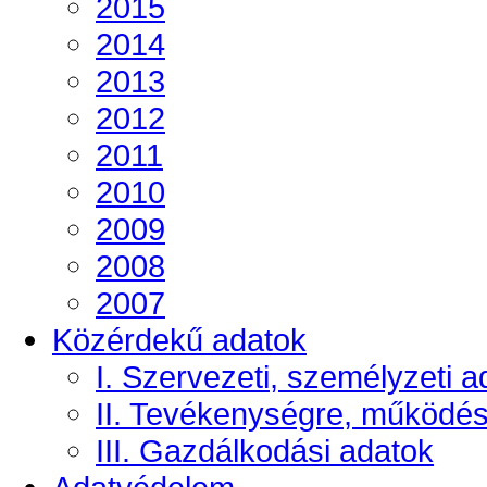
2015
2014
2013
2012
2011
2010
2009
2008
2007
Közérdekű adatok
I. Szervezeti, személyzeti a
II. Tevékenységre, működé
III. Gazdálkodási adatok