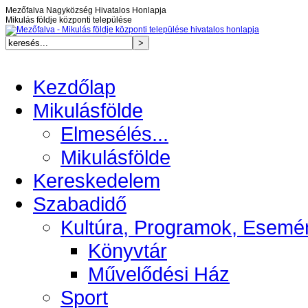
Mezőfalva Nagyközség Hivatalos Honlapja
Mikulás földje központi települése
Kezdőlap
Mikulásfölde
Elmesélés...
Mikulásfölde
Kereskedelem
Szabadidő
Kultúra, Programok, Esemé
Könyvtár
Művelődési Ház
Sport