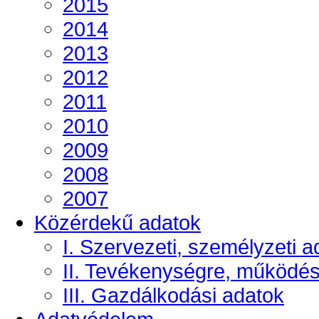
2015
2014
2013
2012
2011
2010
2009
2008
2007
Közérdekű adatok
I. Szervezeti, személyzeti a
II. Tevékenységre, működé
III. Gazdálkodási adatok