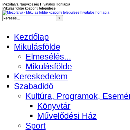
Mezőfalva Nagyközség Hivatalos Honlapja
Mikulás földje központi települése
Kezdőlap
Mikulásfölde
Elmesélés...
Mikulásfölde
Kereskedelem
Szabadidő
Kultúra, Programok, Esemé
Könyvtár
Művelődési Ház
Sport