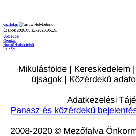
Kezdőlap
Helytörténet
Étlapok 2026.05.11.-2026.05.15.
Bölcsöde
Óvodás
Napközi alsó-felső
Felnőtt
Mikulásfölde | Kereskedelem |
újságok | Közérdekű adato
Adatkezelési Tájé
Panasz és közérdekű bejelentés
2008-2020 © Mezőfalva Önkorm