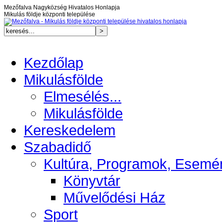
Mezőfalva Nagyközség Hivatalos Honlapja
Mikulás földje központi települése
Kezdőlap
Mikulásfölde
Elmesélés...
Mikulásfölde
Kereskedelem
Szabadidő
Kultúra, Programok, Esemé
Könyvtár
Művelődési Ház
Sport