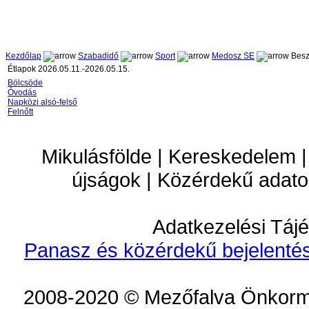
Kezdőlap
Szabadidő
Sport
Medosz SE
Besz
Étlapok 2026.05.11.-2026.05.15.
Bölcsöde
Óvodás
Napközi alsó-felső
Felnőtt
Mikulásfölde | Kereskedelem |
újságok | Közérdekű adato
Adatkezelési Tájé
Panasz és közérdekű bejelentés
2008-2020 © Mezőfalva Önkorm