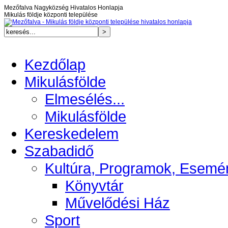
Mezőfalva Nagyközség Hivatalos Honlapja
Mikulás földje központi települése
Kezdőlap
Mikulásfölde
Elmesélés...
Mikulásfölde
Kereskedelem
Szabadidő
Kultúra, Programok, Esemé
Könyvtár
Művelődési Ház
Sport