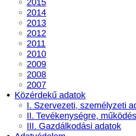
2015
2014
2013
2012
2011
2010
2009
2008
2007
Közérdekű adatok
I. Szervezeti, személyzeti a
II. Tevékenységre, működé
III. Gazdálkodási adatok