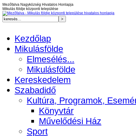
Mezőfalva Nagyközség Hivatalos Honlapja
Mikulás földje központi települése
Kezdőlap
Mikulásfölde
Elmesélés...
Mikulásfölde
Kereskedelem
Szabadidő
Kultúra, Programok, Esemé
Könyvtár
Művelődési Ház
Sport