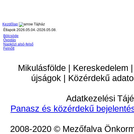
Kezdőlap
Tájház
Étlapok 2026.05.04.-2026.05.08.
Bölcsöde
Óvodás
Napközi alsó-felső
Felnőtt
Mikulásfölde | Kereskedelem |
újságok | Közérdekű adato
Adatkezelési Tájé
Panasz és közérdekű bejelentés
2008-2020 © Mezőfalva Önkorm