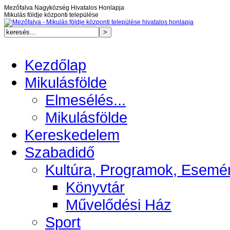
Mezőfalva Nagyközség Hivatalos Honlapja
Mikulás földje központi települése
Kezdőlap
Mikulásfölde
Elmesélés...
Mikulásfölde
Kereskedelem
Szabadidő
Kultúra, Programok, Esemé
Könyvtár
Művelődési Ház
Sport