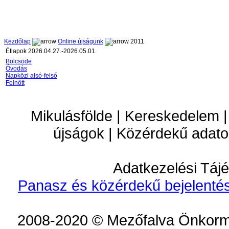
Kezdőlap
Online újságunk
2011
Étlapok 2026.04.27.-2026.05.01.
Bölcsöde
Óvodás
Napközi alsó-felső
Felnőtt
Mikulásfölde | Kereskedelem |
újságok | Közérdekű adato
Adatkezelési Tájé
Panasz és közérdekű bejelentés
2008-2020 © Mezőfalva Önkorm