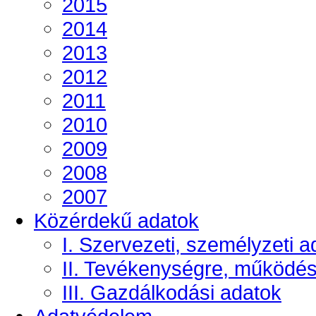
2015
2014
2013
2012
2011
2010
2009
2008
2007
Közérdekű adatok
I. Szervezeti, személyzeti a
II. Tevékenységre, működé
III. Gazdálkodási adatok