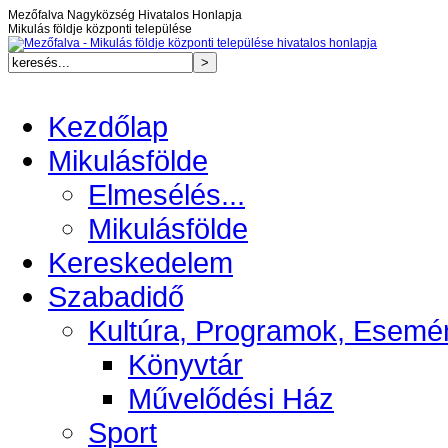
Mezőfalva Nagyközség Hivatalos Honlapja
Mikulás földje központi települése
Kezdőlap
Mikulásfölde
Elmesélés...
Mikulásfölde
Kereskedelem
Szabadidő
Kultúra, Programok, Esemé
Könyvtár
Művelődési Ház
Sport