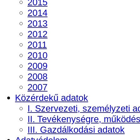
2015
2014
2013
2012
2011
2010
2009
2008
2007
Közérdekű adatok
I. Szervezeti, személyzeti a
II. Tevékenységre, működé
III. Gazdálkodási adatok