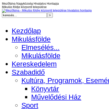
Mezőfalva Nagyközség Hivatalos Honlapja
Mikulás földje központi települése
Kezdőlap
Mikulásfölde
Elmesélés...
Mikulásfölde
Kereskedelem
Szabadidő
Kultúra, Programok, Esemé
Könyvtár
Művelődési Ház
Sport