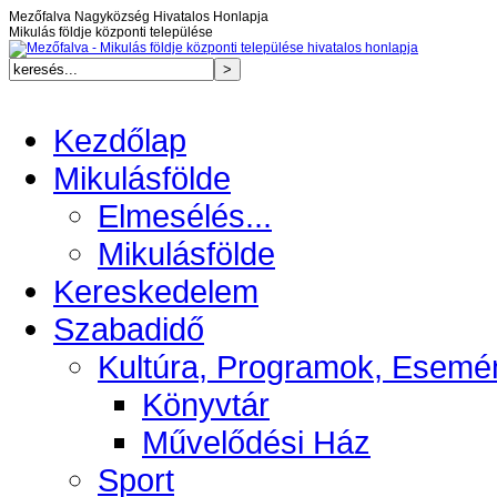
Mezőfalva Nagyközség Hivatalos Honlapja
Mikulás földje központi települése
Kezdőlap
Mikulásfölde
Elmesélés...
Mikulásfölde
Kereskedelem
Szabadidő
Kultúra, Programok, Esemé
Könyvtár
Művelődési Ház
Sport