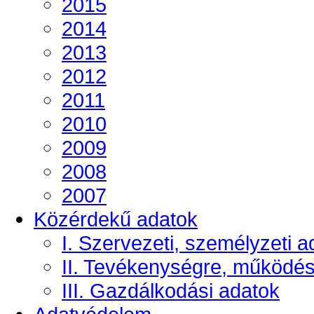
2015
2014
2013
2012
2011
2010
2009
2008
2007
Közérdekű adatok
I. Szervezeti, személyzeti a
II. Tevékenységre, működé
III. Gazdálkodási adatok