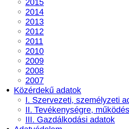
2015
2014
2013
2012
2011
2010
2009
2008
2007
Közérdekű adatok
I. Szervezeti, személyzeti a
II. Tevékenységre, működé
III. Gazdálkodási adatok