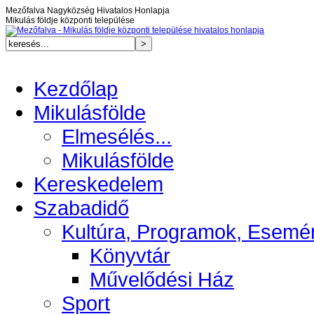
Mezőfalva Nagyközség Hivatalos Honlapja
Mikulás földje központi települése
Kezdőlap
Mikulásfölde
Elmesélés...
Mikulásfölde
Kereskedelem
Szabadidő
Kultúra, Programok, Esemé
Könyvtár
Művelődési Ház
Sport