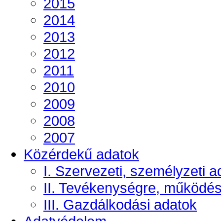
2015
2014
2013
2012
2011
2010
2009
2008
2007
Közérdekű adatok
I. Szervezeti, személyzeti a
II. Tevékenységre, működé
III. Gazdálkodási adatok