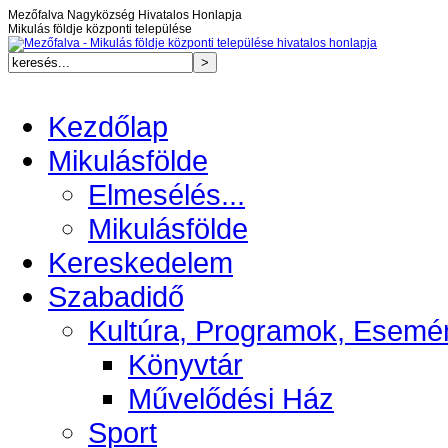
Mezőfalva Nagyközség Hivatalos Honlapja
Mikulás földje központi települése
Kezdőlap
Mikulásfölde
Elmesélés...
Mikulásfölde
Kereskedelem
Szabadidő
Kultúra, Programok, Esemé
Könyvtár
Művelődési Ház
Sport