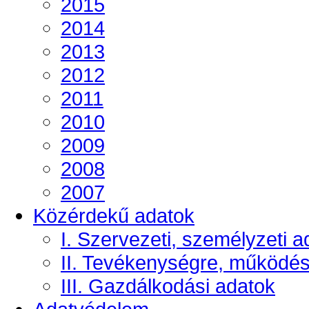
2015
2014
2013
2012
2011
2010
2009
2008
2007
Közérdekű adatok
I. Szervezeti, személyzeti a
II. Tevékenységre, működé
III. Gazdálkodási adatok