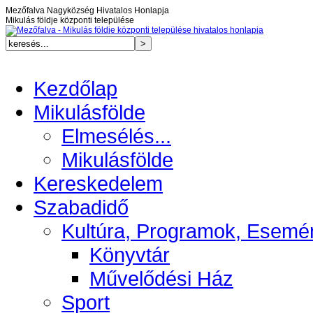
Mezőfalva Nagyközség Hivatalos Honlapja
Mikulás földje központi települése
Kezdőlap
Mikulásfölde
Elmesélés...
Mikulásfölde
Kereskedelem
Szabadidő
Kultúra, Programok, Esemé
Könyvtár
Művelődési Ház
Sport