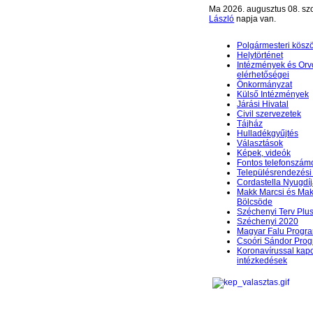
Ma 2026. augusztus 08. sz
László
napja van.
Polgármesteri kösz
Helytörténet
Intézmények és Orv
elérhetőségei
Önkormányzat
Külső Intézmények
Járási Hivatal
Civil szervezetek
Tájház
Hulladékgyűjtés
Választások
Képek, videók
Fontos telefonszám
Településrendezési 
Cordastella Nyugdíj
Makk Marcsi és Mak
Bölcsöde
Széchenyi Terv Plu
Széchenyi 2020
Magyar Falu Progr
Csoóri Sándor Pro
Koronavírussal kap
intézkedések