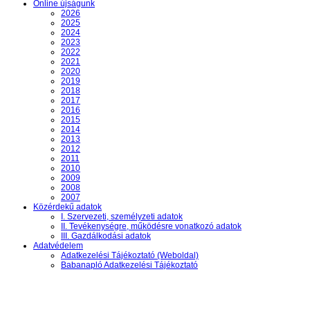
Online újságunk
2026
2025
2024
2023
2022
2021
2020
2019
2018
2017
2016
2015
2014
2013
2012
2011
2010
2009
2008
2007
Közérdekű adatok
I. Szervezeti, személyzeti adatok
II. Tevékenységre, működésre vonatkozó adatok
III. Gazdálkodási adatok
Adatvédelem
Adatkezelési Tájékoztató (Weboldal)
Babanapló Adatkezelési Tájékoztató