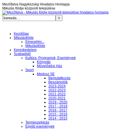
Mezőfalva Nagyközség Hivatalos Honlapja
Mikulás földje központi települése
Kezdőlap
Mikulásfölde
Elmesélés...
Mikulásfölde
Kereskedelem
Szabadidő
Kultúra, Programok, Események
Könyvtár
Művelődési Ház
Sport
Medosz SE
Bemutatkozás
Beszámolók
2023-2024
2022-2023
2021-2022
2020-2021
2019 - 2020
2017 - 2018
2016 - 2017
2015 - 2016
2014 - 2015
Természetjárás
Egyéb események