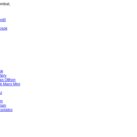
ombat,
öntő
osok
ok
terv
as Otthon
k Marci Mini
sz
am
gram
csolatos