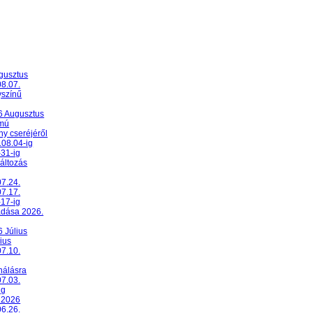
ugusztus
08.07.
yszínű
26 Augusztus
umú
y cseréjéről
.08.04-ig
-31-ig
változás
07.24.
07.17.
-17-ig
adása 2026.
6 Július
ius
07.10.
nálásra
07.03.
ig
 2026
06.26.