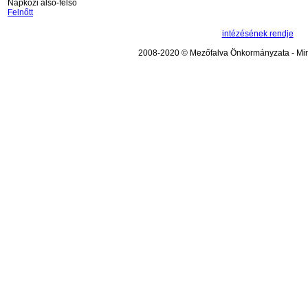
Napközi alsó-felső
Felnőtt
intézésének rendje
2008-2020 © Mezőfalva Önkormányzata - Mind