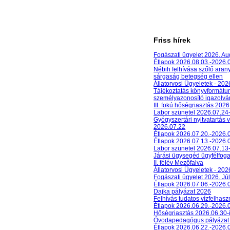
Friss hírek
Fogászati ügyelet 2026. A
Étlapok 2026.08.03.-2026.
Nébih felhívása szőlő aran
sárgaság betegség ellen
Állatorvosi Ügyeletek - 20
Tájékoztatás könyvformát
személyazonosító igazolván
III. fokú hőségriasztás 2026
Labor szünetel 2026.07.24
Gyógyszertári nyitvatartás 
2026.07.22
Étlapok 2026.07.20.-2026.
Étlapok 2026.07.13.-2026.
Labor szünetel 2026.07.13
Járási ügysegéd ügyfélfog
II. félév Mezőfalva
Állatorvosi Ügyeletek - 202
Fogászati ügyelet 2026. Júl
Étlapok 2026.07.06.-2026.
Dajka pályázat 2026
Felhívás tudatos vízfelhasz
Étlapok 2026.06.29.-2026.
Hőségriasztás 2026.06.30-
Óvodapedagógus pályázat
Étlapok 2026.06.22.-2026.