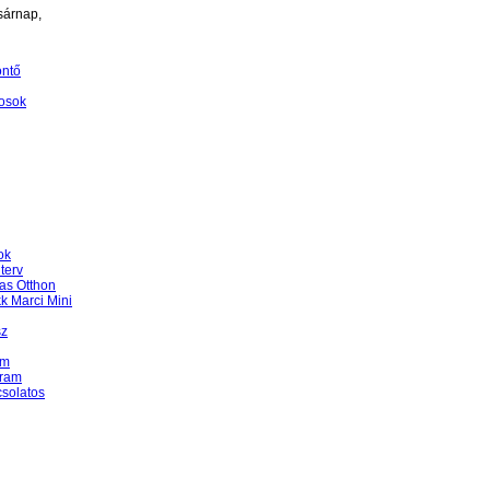
sárnap,
öntő
osok
ok
terv
as Otthon
k Marci Mini
sz
am
gram
csolatos