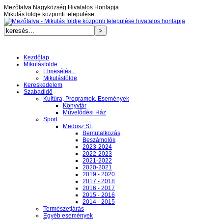
Mezőfalva Nagyközség Hivatalos Honlapja
Mikulás földje központi települése
Kezdőlap
Mikulásfölde
Elmesélés...
Mikulásfölde
Kereskedelem
Szabadidő
Kultúra, Programok, Események
Könyvtár
Művelődési Ház
Sport
Medosz SE
Bemutatkozás
Beszámolók
2023-2024
2022-2023
2021-2022
2020-2021
2019 - 2020
2017 - 2018
2016 - 2017
2015 - 2016
2014 - 2015
Természetjárás
Egyéb események