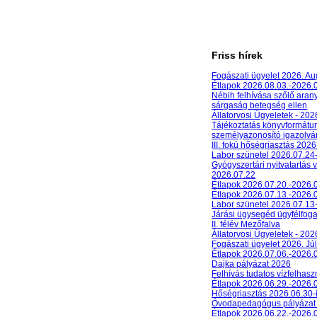
Friss hírek
Fogászati ügyelet 2026. A
Étlapok 2026.08.03.-2026.
Nébih felhívása szőlő aran
sárgaság betegség ellen
Állatorvosi Ügyeletek - 20
Tájékoztatás könyvformát
személyazonosító igazolván
III. fokú hőségriasztás 2026
Labor szünetel 2026.07.24
Gyógyszertári nyitvatartás 
2026.07.22
Étlapok 2026.07.20.-2026.
Étlapok 2026.07.13.-2026.
Labor szünetel 2026.07.13
Járási ügysegéd ügyfélfog
II. félév Mezőfalva
Állatorvosi Ügyeletek - 202
Fogászati ügyelet 2026. Júl
Étlapok 2026.07.06.-2026.
Dajka pályázat 2026
Felhívás tudatos vízfelhasz
Étlapok 2026.06.29.-2026.
Hőségriasztás 2026.06.30-
Óvodapedagógus pályázat
Étlapok 2026.06.22.-2026.