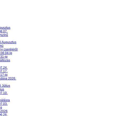
ugusztus
08.07.
yszínű
26 Augusztus
umú
y cseréjéről
.08.04-ig
-31-ig
változás
07.24.
07.17.
-17-ig
adása 2026.
6 Július
ius
07.10.
nálásra
07.03.
ig
 2026
06.26.