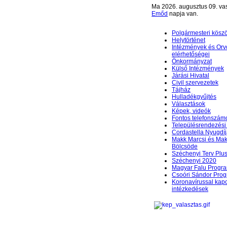
Ma 2026. augusztus 09. va
Emőd
napja van.
Polgármesteri kösz
Helytörténet
Intézmények és Orv
elérhetőségei
Önkormányzat
Külső Intézmények
Járási Hivatal
Civil szervezetek
Tájház
Hulladékgyűjtés
Választások
Képek, videók
Fontos telefonszám
Településrendezési 
Cordastella Nyugdíj
Makk Marcsi és Mak
Bölcsöde
Széchenyi Terv Plu
Széchenyi 2020
Magyar Falu Progr
Csoóri Sándor Pro
Koronavírussal kap
intézkedések