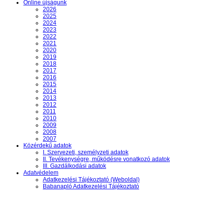
Online újságunk
2026
2025
2024
2023
2022
2021
2020
2019
2018
2017
2016
2015
2014
2013
2012
2011
2010
2009
2008
2007
Közérdekű adatok
I. Szervezeti, személyzeti adatok
II. Tevékenységre, működésre vonatkozó adatok
III. Gazdálkodási adatok
Adatvédelem
Adatkezelési Tájékoztató (Weboldal)
Babanapló Adatkezelési Tájékoztató