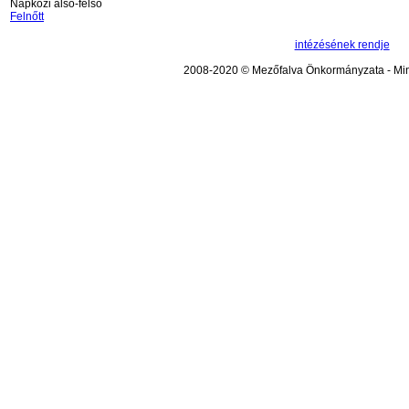
Napközi alsó-felső
Felnőtt
intézésének rendje
2008-2020 © Mezőfalva Önkormányzata - Mind