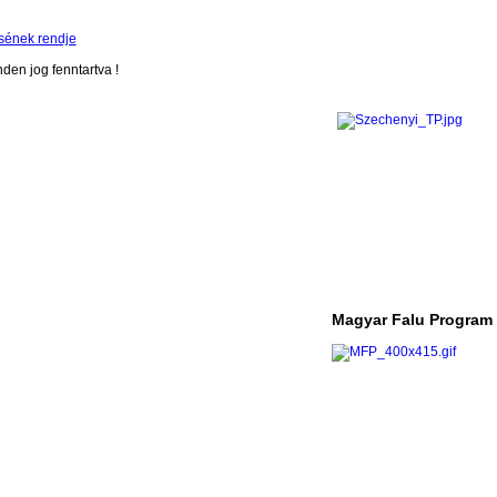
sének rendje
en jog fenntartva !
Magyar Falu Program