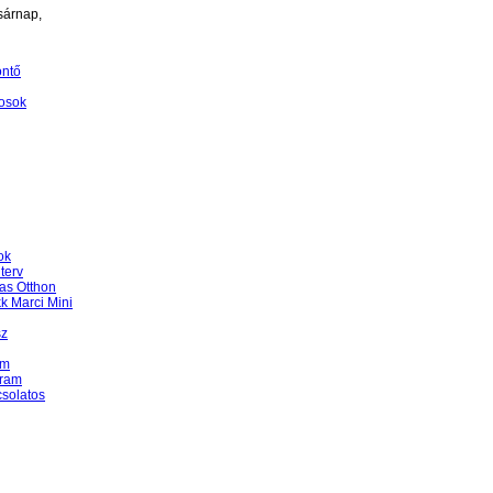
sárnap,
öntő
osok
ok
terv
as Otthon
k Marci Mini
sz
am
gram
csolatos