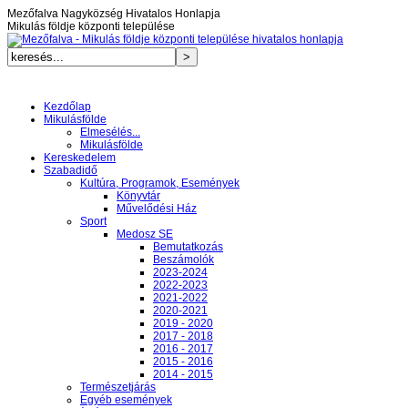
Mezőfalva Nagyközség Hivatalos Honlapja
Mikulás földje központi települése
Kezdőlap
Mikulásfölde
Elmesélés...
Mikulásfölde
Kereskedelem
Szabadidő
Kultúra, Programok, Események
Könyvtár
Művelődési Ház
Sport
Medosz SE
Bemutatkozás
Beszámolók
2023-2024
2022-2023
2021-2022
2020-2021
2019 - 2020
2017 - 2018
2016 - 2017
2015 - 2016
2014 - 2015
Természetjárás
Egyéb események