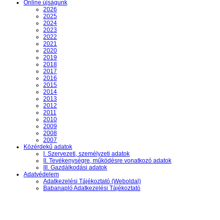
Online újságunk
2026
2025
2024
2023
2022
2021
2020
2019
2018
2017
2016
2015
2014
2013
2012
2011
2010
2009
2008
2007
Közérdekű adatok
I. Szervezeti, személyzeti adatok
II. Tevékenységre, működésre vonatkozó adatok
III. Gazdálkodási adatok
Adatvédelem
Adatkezelési Tájékoztató (Weboldal)
Babanapló Adatkezelési Tájékoztató