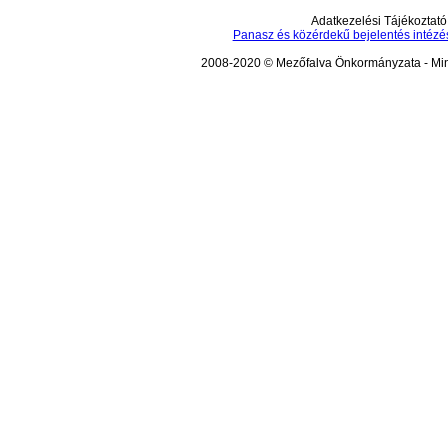
Adatkezelési Tájékoztató
Panasz és közérdekű bejelentés intézé
2008-2020 © Mezőfalva Önkormányzata - Mind