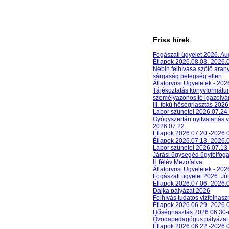
Friss hírek
Fogászati ügyelet 2026. A
Étlapok 2026.08.03.-2026.
Nébih felhívása szőlő aran
sárgaság betegség ellen
Állatorvosi Ügyeletek - 20
Tájékoztatás könyvformát
személyazonosító igazolván
III. fokú hőségriasztás 2026
Labor szünetel 2026.07.24
Gyógyszertári nyitvatartás 
2026.07.22
Étlapok 2026.07.20.-2026.
Étlapok 2026.07.13.-2026.
Labor szünetel 2026.07.13
Járási ügysegéd ügyfélfog
II. félév Mezőfalva
Állatorvosi Ügyeletek - 202
Fogászati ügyelet 2026. Júl
Étlapok 2026.07.06.-2026.
Dajka pályázat 2026
Felhívás tudatos vízfelhasz
Étlapok 2026.06.29.-2026.
Hőségriasztás 2026.06.30-
Óvodapedagógus pályázat
Étlapok 2026.06.22.-2026.