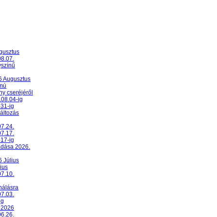
ugusztus
08.07.
yszínű
26 Augusztus
umú
y cseréjéről
.08.04-ig
-31-ig
változás
07.24.
07.17.
-17-ig
adása 2026.
6 Július
ius
07.10.
nálásra
07.03.
ig
 2026
06.26.