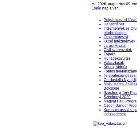
Ma 2026. augusztus 09. va
Emőd
napja van.
Polgármesteri kösz
Helytörténet
Intézmények és Orv
elérhetőségei
Önkormányzat
Külső Intézmények
Járási Hivatal
Civil szervezetek
Tájház
Hulladékgyűjtés
Választások
Képek, videók
Fontos telefonszám
Településrendezési 
Cordastella Nyugdíj
Makk Marcsi és Mak
Bölcsöde
Széchenyi Terv Plu
Széchenyi 2020
Magyar Falu Progr
Csoóri Sándor Pro
Koronavírussal kap
intézkedések