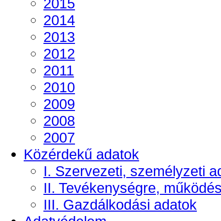
2015
2014
2013
2012
2011
2010
2009
2008
2007
Közérdekű adatok
I. Szervezeti, személyzeti a
II. Tevékenységre, működé
III. Gazdálkodási adatok