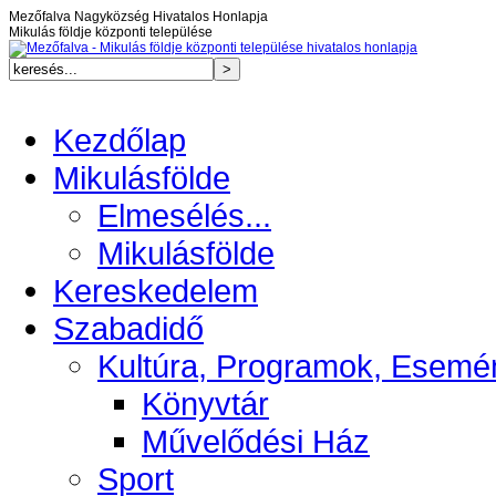
Mezőfalva Nagyközség Hivatalos Honlapja
Mikulás földje központi települése
Kezdőlap
Mikulásfölde
Elmesélés...
Mikulásfölde
Kereskedelem
Szabadidő
Kultúra, Programok, Esemé
Könyvtár
Művelődési Ház
Sport