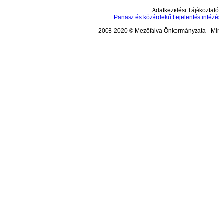
Adatkezelési Tájékoztató
Panasz és közérdekű bejelentés intézé
2008-2020 © Mezőfalva Önkormányzata - Mind