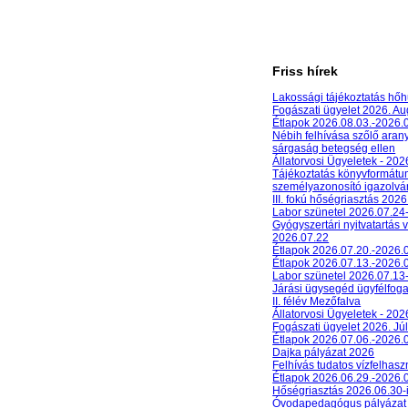
Friss hírek
Lakossági tájékoztatás hőh
Fogászati ügyelet 2026. A
Étlapok 2026.08.03.-2026.
Nébih felhívása szőlő aran
sárgaság betegség ellen
Állatorvosi Ügyeletek - 20
Tájékoztatás könyvformát
személyazonosító igazolván
III. fokú hőségriasztás 2026
Labor szünetel 2026.07.24
Gyógyszertári nyitvatartás 
2026.07.22
Étlapok 2026.07.20.-2026.
Étlapok 2026.07.13.-2026.
Labor szünetel 2026.07.13
Járási ügysegéd ügyfélfog
II. félév Mezőfalva
Állatorvosi Ügyeletek - 202
Fogászati ügyelet 2026. Júl
Étlapok 2026.07.06.-2026.
Dajka pályázat 2026
Felhívás tudatos vízfelhasz
Étlapok 2026.06.29.-2026.
Hőségriasztás 2026.06.30-
Óvodapedagógus pályázat