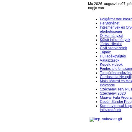
Ma 2026. augusztus 07. pé
napja van.
Polgármesteri kösz
Helytörténet
Intézmények és Orv
elérhetőségei
Önkormányzat
Külső Intézmények
Járási Hivatal
Civil szervezetek
Tájház
Hulladékgyűjtés
Választások
Képek, videók
Fontos telefonszám
Településrendezési 
Cordastella Nyugdíj
Makk Marcsi és Mak
Bölcsöde
Széchenyi Terv Plu
Széchenyi 2020
Magyar Falu Progr
Csoóri Sándor Pro
Koronavírussal kap
intézkedések