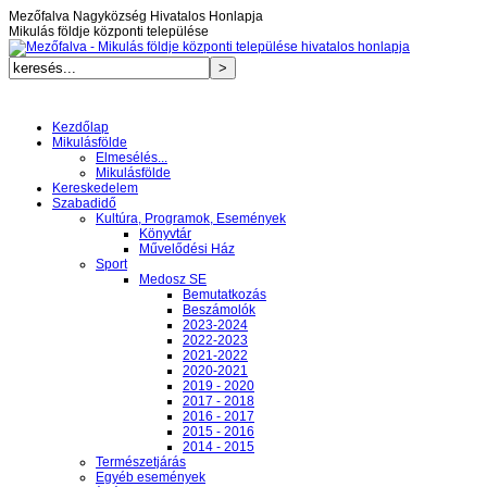
Mezőfalva Nagyközség Hivatalos Honlapja
Mikulás földje központi települése
Kezdőlap
Mikulásfölde
Elmesélés...
Mikulásfölde
Kereskedelem
Szabadidő
Kultúra, Programok, Események
Könyvtár
Művelődési Ház
Sport
Medosz SE
Bemutatkozás
Beszámolók
2023-2024
2022-2023
2021-2022
2020-2021
2019 - 2020
2017 - 2018
2016 - 2017
2015 - 2016
2014 - 2015
Természetjárás
Egyéb események