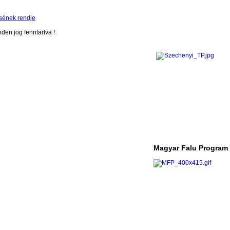
sének rendje
en jog fenntartva !
Magyar Falu Program