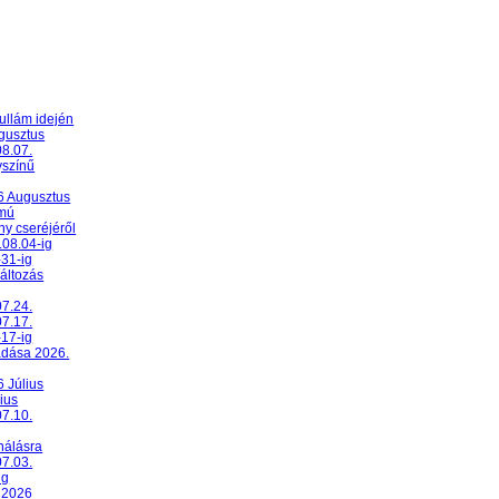
ullám idején
ugusztus
08.07.
yszínű
26 Augusztus
umú
y cseréjéről
.08.04-ig
-31-ig
változás
07.24.
07.17.
-17-ig
adása 2026.
6 Július
ius
07.10.
nálásra
07.03.
ig
 2026