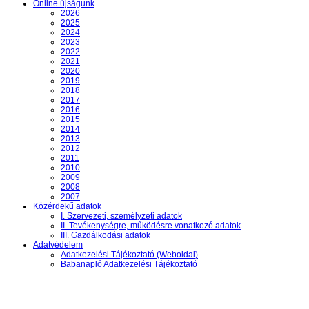
Online újságunk
2026
2025
2024
2023
2022
2021
2020
2019
2018
2017
2016
2015
2014
2013
2012
2011
2010
2009
2008
2007
Közérdekű adatok
I. Szervezeti, személyzeti adatok
II. Tevékenységre, működésre vonatkozó adatok
III. Gazdálkodási adatok
Adatvédelem
Adatkezelési Tájékoztató (Weboldal)
Babanapló Adatkezelési Tájékoztató