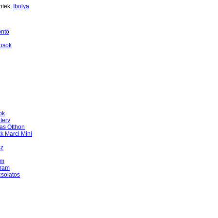
ntek,
Ibolya
öntő
osok
ok
terv
as Otthon
k Marci Mini
sz
am
gram
csolatos