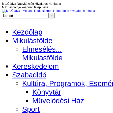
Mezőfalva Nagyközség Hivatalos Honlapja
Mikulás földje központi települése
Kezdőlap
Mikulásfölde
Elmesélés...
Mikulásfölde
Kereskedelem
Szabadidő
Kultúra, Programok, Esemé
Könyvtár
Művelődési Ház
Sport