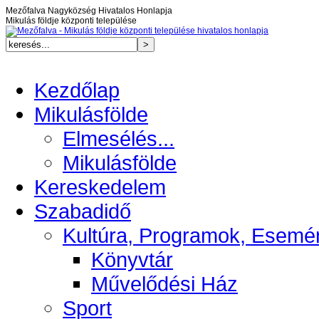
Mezőfalva Nagyközség Hivatalos Honlapja
Mikulás földje központi települése
Kezdőlap
Mikulásfölde
Elmesélés...
Mikulásfölde
Kereskedelem
Szabadidő
Kultúra, Programok, Esemé
Könyvtár
Művelődési Ház
Sport