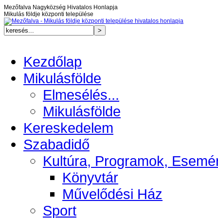
Mezőfalva Nagyközség Hivatalos Honlapja
Mikulás földje központi települése
Kezdőlap
Mikulásfölde
Elmesélés...
Mikulásfölde
Kereskedelem
Szabadidő
Kultúra, Programok, Esemé
Könyvtár
Művelődési Ház
Sport