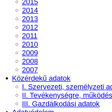
2015
2014
2013
2012
2011
2010
2009
2008
2007
Közérdekű adatok
I. Szervezeti, személyzeti a
II. Tevékenységre, működé
III. Gazdálkodási adatok