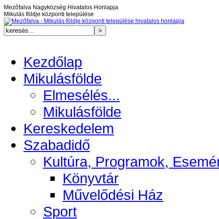
Mezőfalva Nagyközség Hivatalos Honlapja
Mikulás földje központi települése
Kezdőlap
Mikulásfölde
Elmesélés...
Mikulásfölde
Kereskedelem
Szabadidő
Kultúra, Programok, Esemé
Könyvtár
Művelődési Ház
Sport