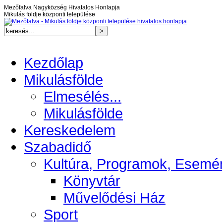
Mezőfalva Nagyközség Hivatalos Honlapja
Mikulás földje központi települése
Kezdőlap
Mikulásfölde
Elmesélés...
Mikulásfölde
Kereskedelem
Szabadidő
Kultúra, Programok, Esemé
Könyvtár
Művelődési Ház
Sport