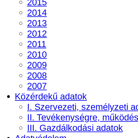
2015
2014
2013
2012
2011
2010
2009
2008
2007
Közérdekű adatok
I. Szervezeti, személyzeti a
II. Tevékenységre, működé
III. Gazdálkodási adatok