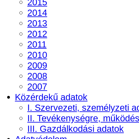
2015
2014
2013
2012
2011
2010
2009
2008
2007
Közérdekű adatok
I. Szervezeti, személyzeti a
II. Tevékenységre, működé
III. Gazdálkodási adatok