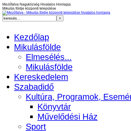
Mezőfalva Nagyközség Hivatalos Honlapja
Mikulás földje központi települése
Kezdőlap
Mikulásfölde
Elmesélés...
Mikulásfölde
Kereskedelem
Szabadidő
Kultúra, Programok, Esemé
Könyvtár
Művelődési Ház
Sport