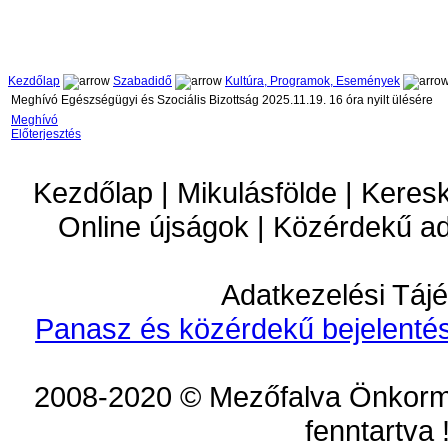
Kezdőlap
Szabadidő
Kultúra, Programok, Események
Meghívó Egészségügyi és Szociális Bizottság 2025.11.19. 16 óra nyilt ülésére
Meghívó
Előterjesztés
Kezdőlap | Mikulásfölde | Keres
Online újságok | Közérdekű a
Adatkezelési Tájé
Panasz és közérdekű bejelentés
2008-2020 © Mezőfalva Önkorm
fenntartva 