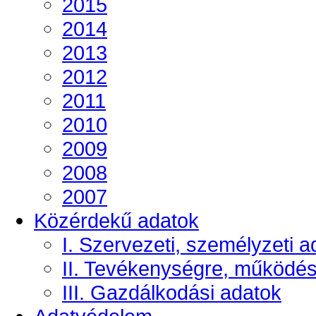
2015
2014
2013
2012
2011
2010
2009
2008
2007
Közérdekű adatok
I. Szervezeti, személyzeti a
II. Tevékenységre, működé
III. Gazdálkodási adatok