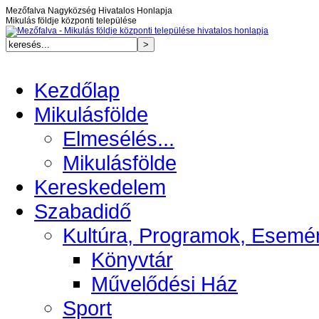
Mezőfalva Nagyközség Hivatalos Honlapja
Mikulás földje központi települése
Kezdőlap
Mikulásfölde
Elmesélés...
Mikulásfölde
Kereskedelem
Szabadidő
Kultúra, Programok, Esemé
Könyvtár
Művelődési Ház
Sport