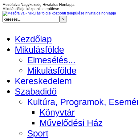
Mezőfalva Nagyközség Hivatalos Honlapja
Mikulás földje központi települése
Kezdőlap
Mikulásfölde
Elmesélés...
Mikulásfölde
Kereskedelem
Szabadidő
Kultúra, Programok, Esemé
Könyvtár
Művelődési Ház
Sport