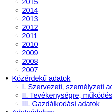
2015
2014
2013
2012
2011
2010
2009
2008
2007
Közérdekű adatok
I. Szervezeti, személyzeti a
II. Tevékenységre, működé
III. Gazdálkodási adatok