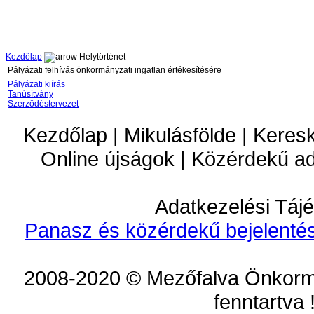
Kezdőlap
Helytörténet
Pályázati felhívás önkormányzati ingatlan értékesítésére
Pályázati kiírás
Tanúsítvány
Szerződéstervezet
Kezdőlap | Mikulásfölde | Keres
Online újságok | Közérdekű a
Adatkezelési Tájé
Panasz és közérdekű bejelentés
2008-2020 © Mezőfalva Önkorm
fenntartva 