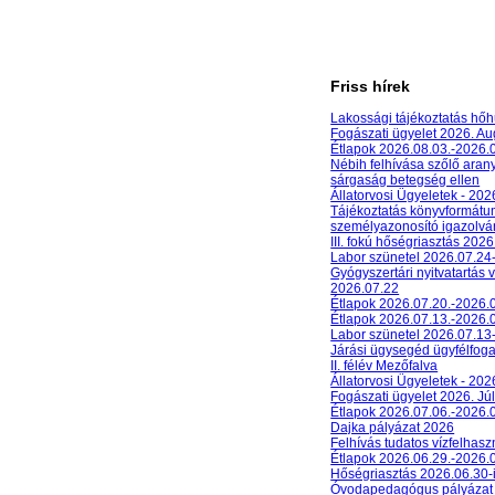
Friss hírek
Lakossági tájékoztatás hőh
Fogászati ügyelet 2026. A
Étlapok 2026.08.03.-2026.
Nébih felhívása szőlő aran
sárgaság betegség ellen
Állatorvosi Ügyeletek - 20
Tájékoztatás könyvformát
személyazonosító igazolván
III. fokú hőségriasztás 2026
Labor szünetel 2026.07.24
Gyógyszertári nyitvatartás 
2026.07.22
Étlapok 2026.07.20.-2026.
Étlapok 2026.07.13.-2026.
Labor szünetel 2026.07.13
Járási ügysegéd ügyfélfog
II. félév Mezőfalva
Állatorvosi Ügyeletek - 202
Fogászati ügyelet 2026. Júl
Étlapok 2026.07.06.-2026.
Dajka pályázat 2026
Felhívás tudatos vízfelhasz
Étlapok 2026.06.29.-2026.
Hőségriasztás 2026.06.30-
Óvodapedagógus pályázat