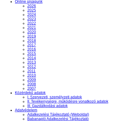
Online újságunk
2026
2025
2024
2023
2022
2021
2020
2019
2018
2017
2016
2015
2014
2013
2012
2011
2010
2009
2008
2007
Közérdekű adatok
I. Szervezeti, személyzeti adatok
II. Tevékenységre, működésre vonatkozó adatok
III. Gazdálkodási adatok
Adatvédelem
Adatkezelési Tájékoztató (Weboldal)
Babanapló Adatkezelési Tájékoztató