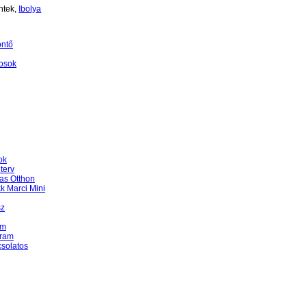
ntek,
Ibolya
öntő
osok
ok
terv
as Otthon
k Marci Mini
sz
am
gram
csolatos