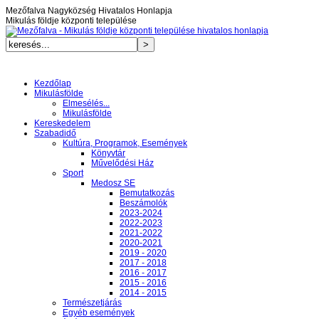
Mezőfalva Nagyközség Hivatalos Honlapja
Mikulás földje központi települése
Kezdőlap
Mikulásfölde
Elmesélés...
Mikulásfölde
Kereskedelem
Szabadidő
Kultúra, Programok, Események
Könyvtár
Művelődési Ház
Sport
Medosz SE
Bemutatkozás
Beszámolók
2023-2024
2022-2023
2021-2022
2020-2021
2019 - 2020
2017 - 2018
2016 - 2017
2015 - 2016
2014 - 2015
Természetjárás
Egyéb események