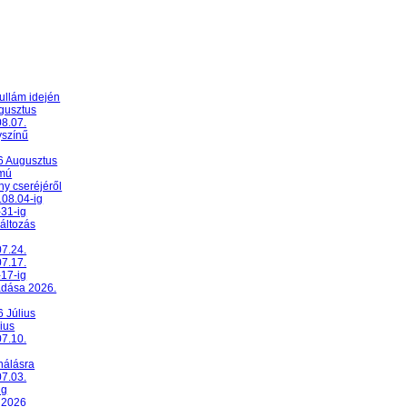
ullám idején
ugusztus
08.07.
yszínű
26 Augusztus
umú
y cseréjéről
.08.04-ig
-31-ig
változás
07.24.
07.17.
-17-ig
adása 2026.
6 Július
ius
07.10.
nálásra
07.03.
ig
 2026