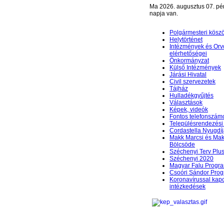
Ma 2026. augusztus 07. pé
napja van.
Polgármesteri kösz
Helytörténet
Intézmények és Orv
elérhetőségei
Önkormányzat
Külső Intézmények
Járási Hivatal
Civil szervezetek
Tájház
Hulladékgyűjtés
Választások
Képek, videók
Fontos telefonszám
Településrendezési 
Cordastella Nyugdíj
Makk Marcsi és Mak
Bölcsöde
Széchenyi Terv Plu
Széchenyi 2020
Magyar Falu Progr
Csoóri Sándor Pro
Koronavírussal kap
intézkedések