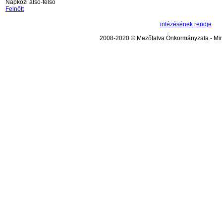
Napközi alsó-felső
Felnőtt
intézésének rendje
2008-2020 © Mezőfalva Önkormányzata - Mind