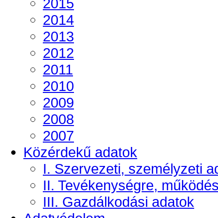
2015
2014
2013
2012
2011
2010
2009
2008
2007
Közérdekű adatok
I. Szervezeti, személyzeti a
II. Tevékenységre, működé
III. Gazdálkodási adatok