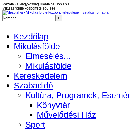
Mezőfalva Nagyközség Hivatalos Honlapja
Mikulás földje központi települése
Kezdőlap
Mikulásfölde
Elmesélés...
Mikulásfölde
Kereskedelem
Szabadidő
Kultúra, Programok, Esemé
Könyvtár
Művelődési Ház
Sport