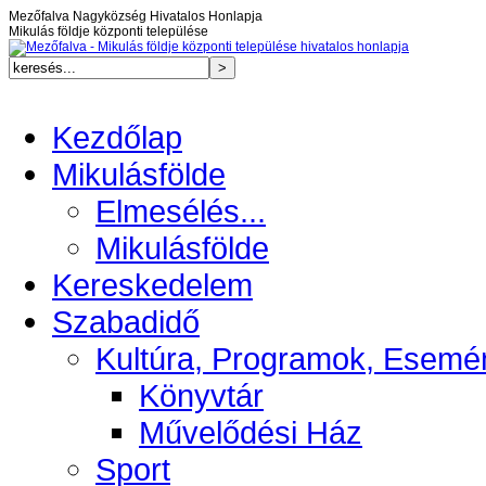
Mezőfalva Nagyközség Hivatalos Honlapja
Mikulás földje központi települése
Kezdőlap
Mikulásfölde
Elmesélés...
Mikulásfölde
Kereskedelem
Szabadidő
Kultúra, Programok, Esemé
Könyvtár
Művelődési Ház
Sport