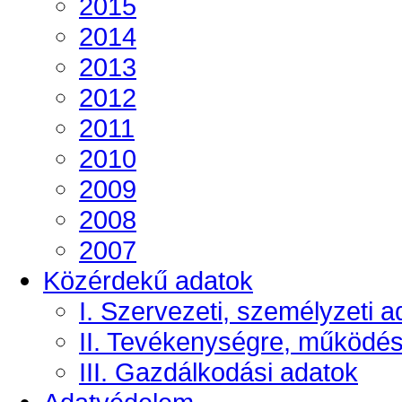
2015
2014
2013
2012
2011
2010
2009
2008
2007
Közérdekű adatok
I. Szervezeti, személyzeti a
II. Tevékenységre, működé
III. Gazdálkodási adatok