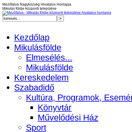
Mezőfalva Nagyközség Hivatalos Honlapja
Mikulás földje központi települése
Kezdőlap
Mikulásfölde
Elmesélés...
Mikulásfölde
Kereskedelem
Szabadidő
Kultúra, Programok, Esemé
Könyvtár
Művelődési Ház
Sport