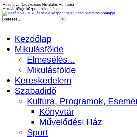
Mezőfalva Nagyközség Hivatalos Honlapja
Mikulás földje központi települése
Kezdőlap
Mikulásfölde
Elmesélés...
Mikulásfölde
Kereskedelem
Szabadidő
Kultúra, Programok, Esemé
Könyvtár
Művelődési Ház
Sport