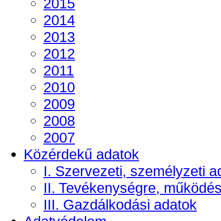
2015
2014
2013
2012
2011
2010
2009
2008
2007
Közérdekű adatok
I. Szervezeti, személyzeti a
II. Tevékenységre, működé
III. Gazdálkodási adatok