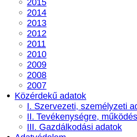
2015
2014
2013
2012
2011
2010
2009
2008
2007
Közérdekű adatok
I. Szervezeti, személyzeti a
II. Tevékenységre, működé
III. Gazdálkodási adatok