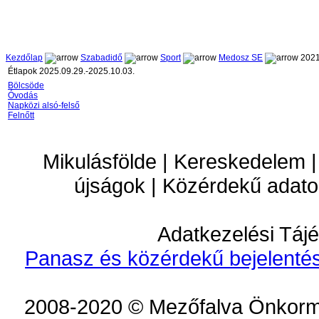
Kezdőlap
Szabadidő
Sport
Medosz SE
2021
Étlapok 2025.09.29.-2025.10.03.
Bölcsöde
Óvodás
Napközi alsó-felső
Felnőtt
Mikulásfölde | Kereskedelem |
újságok | Közérdekű adato
Adatkezelési Tájé
Panasz és közérdekű bejelentés
2008-2020 © Mezőfalva Önkorm