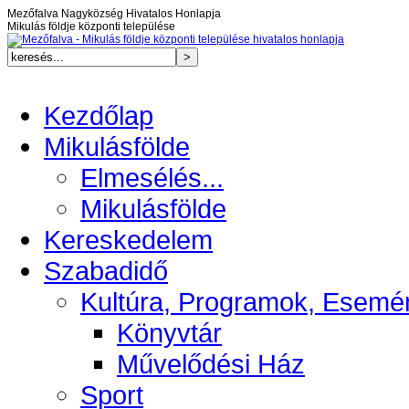
Mezőfalva Nagyközség Hivatalos Honlapja
Mikulás földje központi települése
Kezdőlap
Mikulásfölde
Elmesélés...
Mikulásfölde
Kereskedelem
Szabadidő
Kultúra, Programok, Esemé
Könyvtár
Művelődési Ház
Sport