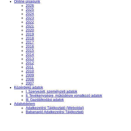
Online újságunk
2026
2025
2024
2023
2022
2021
2020
2019
2018
2017
2016
2015
2014
2013
2012
2011
2010
2009
2008
2007
Közérdekű adatok
I. Szervezeti, személyzeti adatok
II. Tevékenységre, működésre vonatkozó adatok
III. Gazdálkodási adatok
Adatvédelem
Adatkezelési Tájékoztató (Weboldal)
Babanapló Adatkezelési Tájékoztató