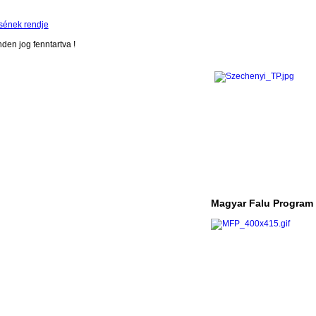
sének rendje
en jog fenntartva !
Magyar Falu Program