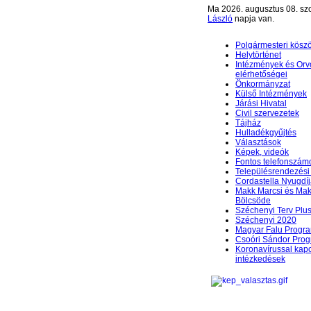
Ma 2026. augusztus 08. sz
László
napja van.
Polgármesteri kösz
Helytörténet
Intézmények és Orv
elérhetőségei
Önkormányzat
Külső Intézmények
Járási Hivatal
Civil szervezetek
Tájház
Hulladékgyűjtés
Választások
Képek, videók
Fontos telefonszám
Településrendezési 
Cordastella Nyugdíj
Makk Marcsi és Mak
Bölcsöde
Széchenyi Terv Plu
Széchenyi 2020
Magyar Falu Progr
Csoóri Sándor Pro
Koronavírussal kap
intézkedések