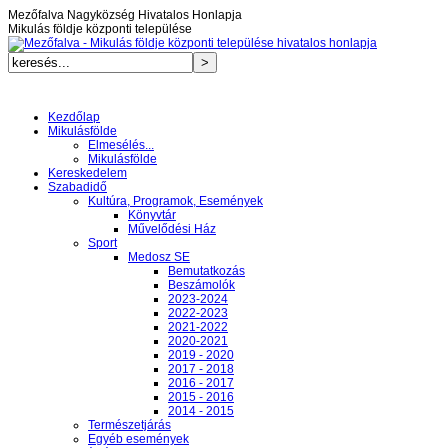
Mezőfalva Nagyközség Hivatalos Honlapja
Mikulás földje központi települése
Kezdőlap
Mikulásfölde
Elmesélés...
Mikulásfölde
Kereskedelem
Szabadidő
Kultúra, Programok, Események
Könyvtár
Művelődési Ház
Sport
Medosz SE
Bemutatkozás
Beszámolók
2023-2024
2022-2023
2021-2022
2020-2021
2019 - 2020
2017 - 2018
2016 - 2017
2015 - 2016
2014 - 2015
Természetjárás
Egyéb események