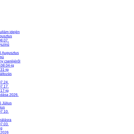
ullám idején
ugusztus
08.07.
yszínű
26 Augusztus
umú
y cseréjéről
.08.04-ig
-31-ig
változás
07.24.
07.17.
-17-ig
adása 2026.
6 Július
ius
07.10.
nálásra
07.03.
ig
 2026