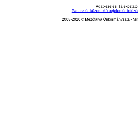
Adatkezelési Tájékoztató
Panasz és közérdekű bejelentés intézé
2008-2020 © Mezőfalva Önkormányzata - Mind