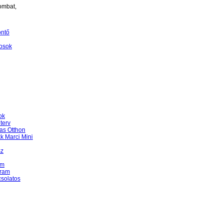
ombat,
öntő
osok
ok
terv
as Otthon
k Marci Mini
sz
am
gram
csolatos