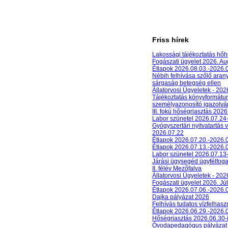
Friss hírek
Lakossági tájékoztatás hőh
Fogászati ügyelet 2026. A
Étlapok 2026.08.03.-2026.
Nébih felhívása szőlő aran
sárgaság betegség ellen
Állatorvosi Ügyeletek - 20
Tájékoztatás könyvformát
személyazonosító igazolván
III. fokú hőségriasztás 2026
Labor szünetel 2026.07.24
Gyógyszertári nyitvatartás 
2026.07.22
Étlapok 2026.07.20.-2026.
Étlapok 2026.07.13.-2026.
Labor szünetel 2026.07.13
Járási ügysegéd ügyfélfog
II. félév Mezőfalva
Állatorvosi Ügyeletek - 202
Fogászati ügyelet 2026. Júl
Étlapok 2026.07.06.-2026.
Dajka pályázat 2026
Felhívás tudatos vízfelhasz
Étlapok 2026.06.29.-2026.
Hőségriasztás 2026.06.30-
Óvodapedagógus pályázat