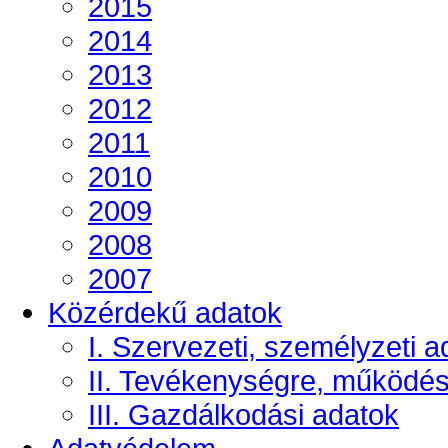
2015
2014
2013
2012
2011
2010
2009
2008
2007
Közérdekű adatok
I. Szervezeti, személyzeti a
II. Tevékenységre, működé
III. Gazdálkodási adatok