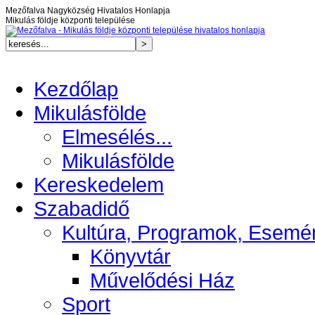
Mezőfalva Nagyközség Hivatalos Honlapja
Mikulás földje központi települése
Kezdőlap
Mikulásfölde
Elmesélés...
Mikulásfölde
Kereskedelem
Szabadidő
Kultúra, Programok, Esemé
Könyvtár
Művelődési Ház
Sport