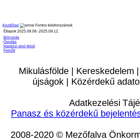
Kezdőlap
Fontos telefonszámok
Étlapok 2025.09.08.-2025.09.12.
Bölcsöde
Óvodás
Napközi alsó-felső
Felnőtt
Mikulásfölde | Kereskedelem |
újságok | Közérdekű adato
Adatkezelési Tájé
Panasz és közérdekű bejelentés
2008-2020 © Mezőfalva Önkorm