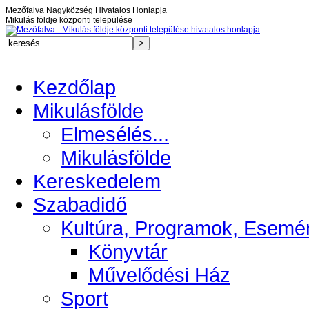
Mezőfalva Nagyközség Hivatalos Honlapja
Mikulás földje központi települése
Kezdőlap
Mikulásfölde
Elmesélés...
Mikulásfölde
Kereskedelem
Szabadidő
Kultúra, Programok, Esemé
Könyvtár
Művelődési Ház
Sport