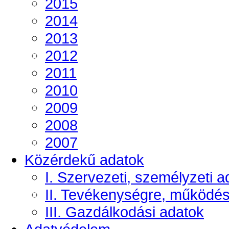
2015
2014
2013
2012
2011
2010
2009
2008
2007
Közérdekű adatok
I. Szervezeti, személyzeti a
II. Tevékenységre, működé
III. Gazdálkodási adatok