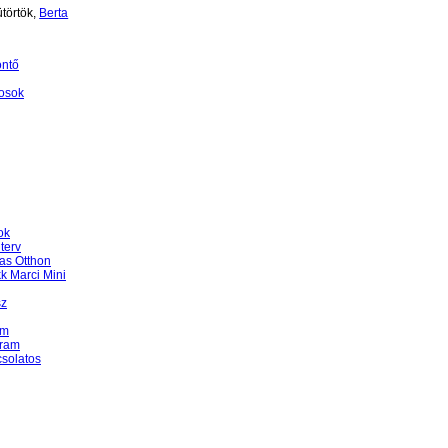
törtök,
Berta
öntő
osok
ok
terv
as Otthon
k Marci Mini
sz
am
gram
csolatos