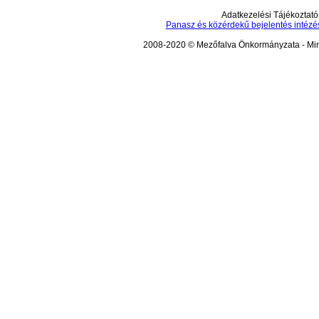
Adatkezelési Tájékoztató
Panasz és közérdekű bejelentés intézé
2008-2020 © Mezőfalva Önkormányzata - Mind