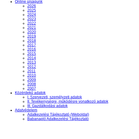
Online újságunk
2026
2025
2024
2023
2022
2021
2020
2019
2018
2017
2016
2015
2014
2013
2012
2011
2010
2009
2008
2007
Közérdekű adatok
I. Szervezeti, személyzeti adatok
II. Tevékenységre, működésre vonatkozó adatok
III. Gazdálkodási adatok
Adatvédelem
Adatkezelési Tájékoztató (Weboldal)
Babanapló Adatkezelési Tájékoztató