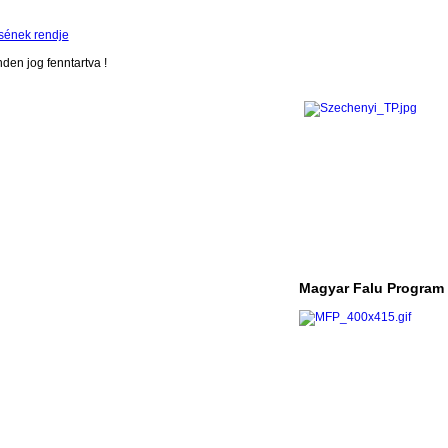
sének rendje
en jog fenntartva !
Magyar Falu Program