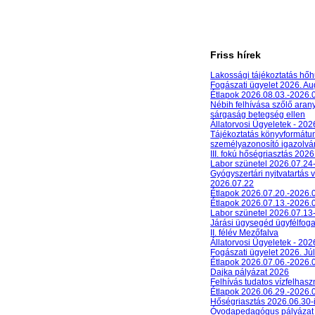
Friss hírek
Lakossági tájékoztatás hőh
Fogászati ügyelet 2026. A
Étlapok 2026.08.03.-2026.
Nébih felhívása szőlő aran
sárgaság betegség ellen
Állatorvosi Ügyeletek - 20
Tájékoztatás könyvformát
személyazonosító igazolván
III. fokú hőségriasztás 2026
Labor szünetel 2026.07.24
Gyógyszertári nyitvatartás 
2026.07.22
Étlapok 2026.07.20.-2026.
Étlapok 2026.07.13.-2026.
Labor szünetel 2026.07.13
Járási ügysegéd ügyfélfog
II. félév Mezőfalva
Állatorvosi Ügyeletek - 202
Fogászati ügyelet 2026. Júl
Étlapok 2026.07.06.-2026.
Dajka pályázat 2026
Felhívás tudatos vízfelhasz
Étlapok 2026.06.29.-2026.
Hőségriasztás 2026.06.30-
Óvodapedagógus pályázat