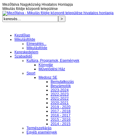
Mezőfalva Nagyközség Hivatalos Honlapja
Mikulás földje központi települése
Kezdőlap
Mikulásfölde
Elmesélés...
Mikulásfölde
Kereskedelem
Szabadidő
Kultúra, Programok, Események
Könyvtár
Művelődési Ház
Sport
Medosz SE
Bemutatkozás
Beszámolók
2023-2024
2022-2023
2021-2022
2020-2021
2019 - 2020
2017 - 2018
2016 - 2017
2015 - 2016
2014 - 2015
Természetjárás
Egyéb események