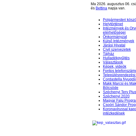
Ma 2026. augusztus 06. csü
és
Bettina
napja van.
Polgármesteri kösz
Helytörténet
Intézmények és Orv
elérhetőségei
Önkormányzat
Külső Intézmények
Járási Hivatal
Civil szervezetek
Tájház
Hulladékgyűjtés
Választások
Képek, videók
Fontos telefonszám
Településrendezési 
Cordastella Nyugdíj
Makk Marcsi és Mak
Bölcsöde
Széchenyi Terv Plu
Széchenyi 2020
Magyar Falu Progr
Csoóri Sándor Pro
Koronavírussal kap
intézkedések