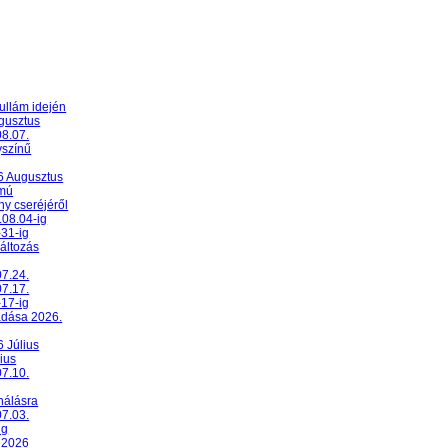
ullám idején
ugusztus
08.07.
yszínű
26 Augusztus
umú
y cseréjéről
.08.04-ig
-31-ig
változás
07.24.
07.17.
-17-ig
adása 2026.
6 Július
ius
07.10.
nálásra
07.03.
ig
 2026